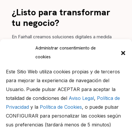
¿Listo para transformar
tu negocio?
En Fairhall creamos soluciones digitales a medida
para impulsar tu marca. Contacta con nosotros y
Administrar consentimiento de
hagamos crecer tu proyecto juntos.
cookies
Este Sitio Web utiliza cookies propias y de terceros
para mejorar la experiencia de navegación del
Usuario. Puede pulsar ACEPTAR para aceptar la
Llámanos
totalidad de condiciones del
Aviso Legal
,
Política de
+34 956 05 99 20
Privacidad
y la
Política de Cookies
, o puede pulsar
Dirección
CONFIGURAR para personalizar las cookies según
Parque Tecnológico “TecnoBahía” 29, 11500,
El Puerto de Santa María (Cádiz) – Spain
sus preferencias (tardará menos de 5 minutos)
Contacta