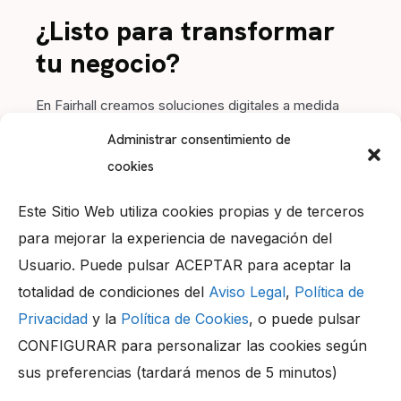
¿Listo para transformar
tu negocio?
En Fairhall creamos soluciones digitales a medida
para impulsar tu marca. Contacta con nosotros y
Administrar consentimiento de
hagamos crecer tu proyecto juntos.
cookies
Este Sitio Web utiliza cookies propias y de terceros
para mejorar la experiencia de navegación del
Usuario. Puede pulsar ACEPTAR para aceptar la
Llámanos
totalidad de condiciones del
Aviso Legal
,
Política de
+34 956 05 99 20
Privacidad
y la
Política de Cookies
, o puede pulsar
Dirección
CONFIGURAR para personalizar las cookies según
Parque Tecnológico “TecnoBahía” 29, 11500,
El Puerto de Santa María (Cádiz) – Spain
sus preferencias (tardará menos de 5 minutos)
Contacta