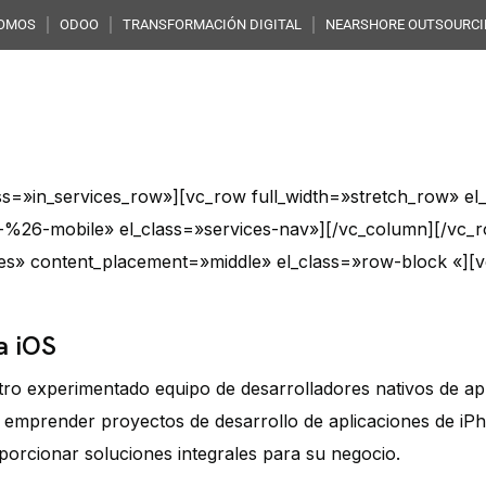
SOMOS
ODOO
TRANSFORMACIÓN DIGITAL
NEARSHORE OUTSOURC
ta Science
Desarrollo & Apps
Servicios Cloud
We
lass=»in_services_row»][vc_row full_width=»stretch_row» e
p-%26-mobile» el_class=»services-nav»][/vc_column][/vc_r
es» content_placement=»middle» el_class=»row-block «][v
a iOS
ro experimentado equipo de desarrolladores nativos de apl
 emprender proyectos de desarrollo de aplicaciones de iP
porcionar soluciones integrales para su negocio.