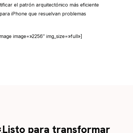
ficar el patrón arquitectónico más eficiente
es para iPhone que resuelvan problemas
image image=»2256″ img_size=»full»]
¿Listo para transformar