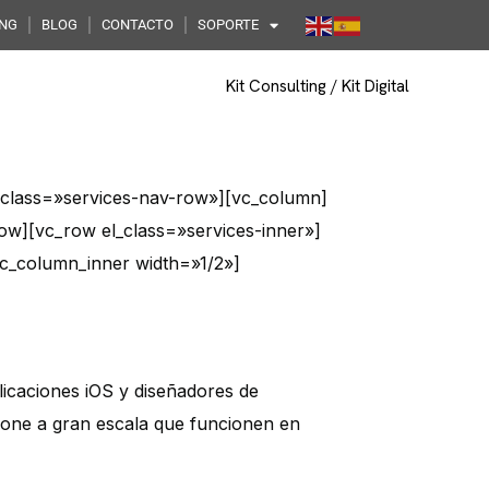
ING
BLOG
CONTACTO
SOPORTE
b-Ecommerce
Kit Consulting / Kit Digital
l_class=»services-nav-row»][vc_column]
ow][vc_row el_class=»services-inner»]
c_column_inner width=»1/2»]
icaciones iOS y diseñadores de
hone a gran escala que funcionen en