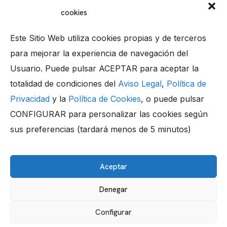
hagamos crecer tu proyecto juntos.
cookies
Este Sitio Web utiliza cookies propias y de terceros
para mejorar la experiencia de navegación del
Usuario. Puede pulsar ACEPTAR para aceptar la
Llámanos
totalidad de condiciones del
Aviso Legal
,
Política de
+34 956 05 99 20
Privacidad
y la
Política de Cookies
, o puede pulsar
Dirección
CONFIGURAR para personalizar las cookies según
Parque Tecnológico “TecnoBahía” 29, 11500,
El Puerto de Santa María (Cádiz) – Spain
sus preferencias (tardará menos de 5 minutos)
Contacta
info@fairhall.es
Aceptar
Denegar
TODOS LOS DERECHOS RESERVADOS © Fairhall Solutions
2025
Configurar
Política de Cookies
Aviso Legal
Política de Privacidad