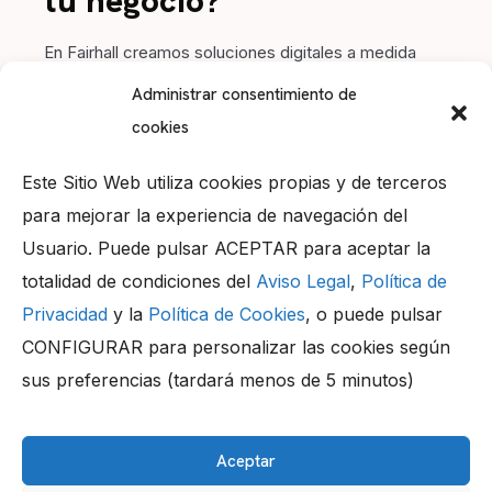
tu negocio?
En Fairhall creamos soluciones digitales a medida
para impulsar tu marca. Contacta con nosotros y
Administrar consentimiento de
hagamos crecer tu proyecto juntos.
cookies
Este Sitio Web utiliza cookies propias y de terceros
para mejorar la experiencia de navegación del
Usuario. Puede pulsar ACEPTAR para aceptar la
Llámanos
totalidad de condiciones del
Aviso Legal
,
Política de
+34 956 05 99 20
Privacidad
y la
Política de Cookies
, o puede pulsar
Dirección
CONFIGURAR para personalizar las cookies según
Parque Tecnológico “TecnoBahía” 29, 11500,
El Puerto de Santa María (Cádiz) – Spain
sus preferencias (tardará menos de 5 minutos)
Contacta
info@fairhall.es
Aceptar